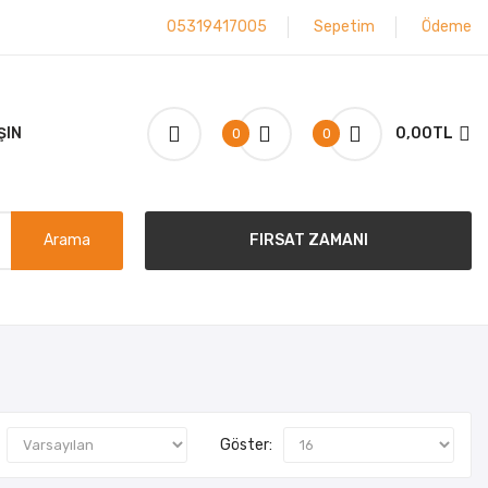
05319417005
Sepetim
Ödeme
ŞIN
0,00TL
0
0
Arama
FIRSAT ZAMANI
Göster: