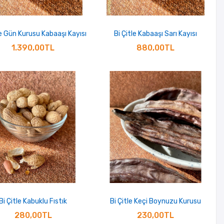
le Gün Kurusu Kabaaşı Kayısı
Bi Çitle Kabaaşı Sarı Kayısı
1.390,00TL
880,00TL
Bi Çitle Kabuklu Fıstık
Bi Çitle Keçi Boynuzu Kurusu
280,00TL
230,00TL