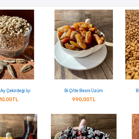
 Ay Çekirdeği İçi
Bi Çitle Besni Üzüm
B
10,00TL
990,00TL