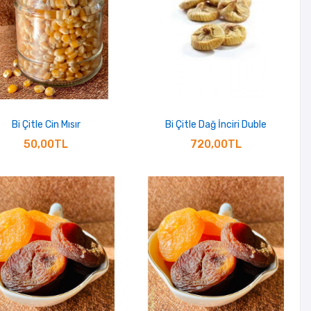
Bi Çitle Cin Mısır
Bi Çitle Dağ İnciri Duble
50,00TL
720,00TL