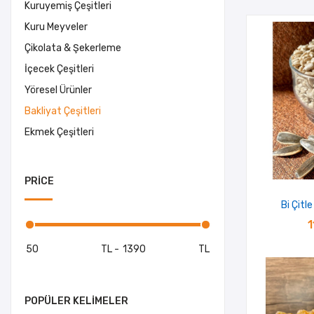
Kuruyemiş Çeşitleri
Kuru Meyveler
Çikolata & Şekerleme
İçecek Çeşitleri
Yöresel Ürünler
Bakliyat Çeşitleri
Ekmek Çeşitleri
PRICE
Bi Çitle
1
TL
-
TL
POPÜLER KELIMELER