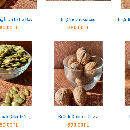
ağ İnciri Extra Boy
Bi Çitle Dut Kurusu
Bi Çit
80,00TL
980,00TL
Kabak Çekirdeği İçi
Bi Çitle Kabuklu Ceviz
80,00TL
390,00TL