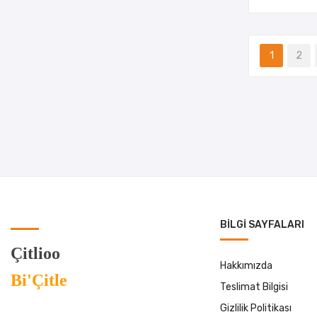
1
2
BILGI SAYFALARI
Çitlioo
Hakkımızda
Bi'Çitle
Teslimat Bilgisi
Gizlilik Politikası