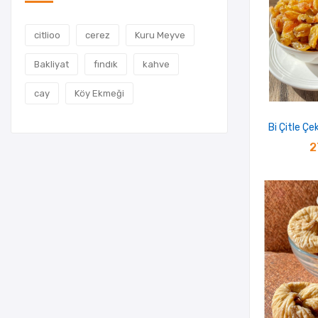
citlioo
cerez
Kuru Meyve
Bakliyat
fındık
kahve
cay
Köy Ekmeği
Bi Çitle Çe
2