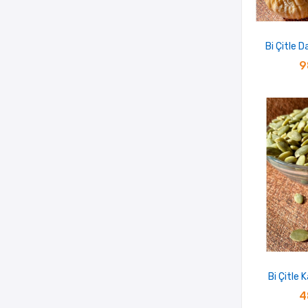
Bi Çitle D
9
Bi Çitle 
4