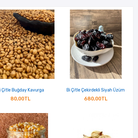
i Çitle Buğday Kavurga
Bi Çitle Çekirdekli Siyah Üzüm
80,00TL
680,00TL