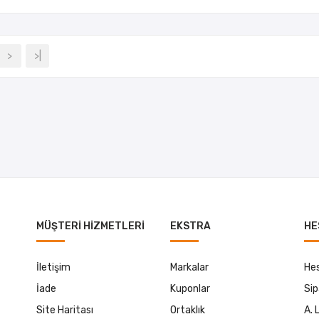
>
>|
MÜŞTERI HIZMETLERI
EKSTRA
HE
İletişim
Markalar
He
İade
Kuponlar
Sip
Site Haritası
Ortaklık
A. 