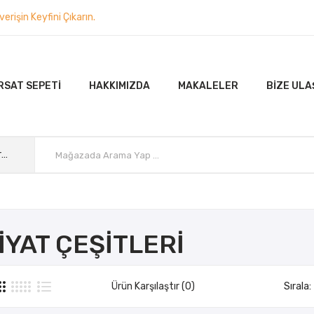
rişin Keyfini Çıkarın.
RSAT SEPETI
HAKKIMIZDA
MAKALELER
BIZE ULA
Tüm Kategoriler
IYAT ÇEŞITLERI
Ürün Karşılaştır (0)
Sırala: