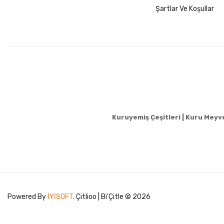
Şartlar Ve Koşullar
Kuruyemiş Çeşitleri | Kuru Meyvel
Powered By
İYİSOFT
. Çitlioo | Bi'Çitle © 2026